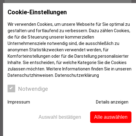
2021 – Natürliche Schätze am
Cookie-Einstellungen
Wegesrand: Dezember
Wir verwenden Cookies, um unsere Webseite für Sie optimal zu
gestalten und fortlaufend zu verbessern. Dazu zählen Cookies,
die für die Steuerung unserer kommerziellen
Unternehmensziele notwendig sind, die ausschließlich zu
anonymen Statistikzwecken verwendet werden, für
Komforteinstellungen oder für die Darstellung personalisierter
Inhalte. Sie entscheiden, für welche Kategorie Sie die Cookies
zulassen möchten. Weitere Informationen finden Sie in unseren
Datenschutzhinweisen.
Datenschutzerklärung
Notwendige
Mit unserem Sparkassenkalender „2021 –
Impressum
Details anzeigen
Natürliche Schätze am Wegesrand“ laden wir Sie
ein – Monat für Monat – die oft unbeachteten und
Auswahl bestätigen
Alle auswählen
dennoch so wertvollen natürlichen Schätze am
Wegesrand neu zu entdecken.
Schauen Sie doch