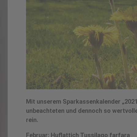
Mit unserem Sparkassenkalender „2021 
unbeachteten und dennoch so wertvoll
rein.
Februar: Huflattich Tussilago farfara