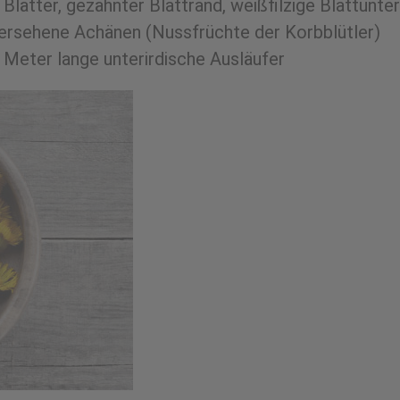
Blätter, gezähnter Blattrand, weißfilzige Blattunte
 versehene Achänen (Nussfrüchte der Korbblütler)
i Meter lange unterirdische Ausläufer