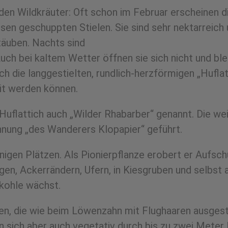
enden Wildkräuter: Oft schon im Februar erscheinen
osen geschuppten Stielen. Sie sind sehr nektarreich
täuben. Nachts sind
uch bei kaltem Wetter öffnen sie sich nicht und bl
h die langgestielten, rundlich-herzförmigen „Huflat
it werden können.
uflattich auch „Wilder Rhabarber“ genannt. Die weic
hnung „des Wanderers Klopapier“ geführt.
nnigen Plätzen. Als Pionierpflanze erobert er Aufsc
en, Ackerrändern, Ufern, in Kiesgruben und selbst 
nkohle wächst.
n, die wie beim Löwenzahn mit Flughaaren ausgestat
 sich aber auch vegetativ durch bis zu zwei Meter 