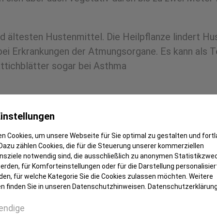
und ältesten Hustenmittel. Die Heilpflanze lindert H
 bei Erkrankungen der Atmungsorgane. Es kann als 
ttichblätter sogar bei Asthma
ie Verdauung, lindert sowohl Verstopfung als auch 
instellungen
ch-Tee den Appetit an.
n Cookies, um unsere Webseite für Sie optimal zu gestalten und fort
n-Alkaloide enthalten sind, die Krebs erzeugen und d
Dazu zählen Cookies, die für die Steuerung unserer kommerziellen
sziele notwendig sind, die ausschließlich zu anonymen Statistikzwe
en Mengen verzehrt werden. Die jungen, leicht bitter
rden, für Komforteinstellungen oder für die Darstellung personalisiert
inert in geringen Mengen als Zugabe zu Salaten ode
den, für welche Kategorie Sie die Cookies zulassen möchten. Weitere
n finden Sie in unseren Datenschutzhinweisen.
Datenschutzerklärun
endige
h heute vielerorts noch als Heilpflanze gesammelt. 