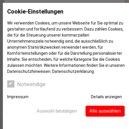
Auch in Zeiten von Corona: der
Cookie-Einstellungen
Bargeld-Bringservice der
Wir verwenden Cookies, um unsere Webseite für Sie optimal zu
Sparkasse Witten
gestalten und fortlaufend zu verbessern. Dazu zählen Cookies,
die für die Steuerung unserer kommerziellen
Unternehmensziele notwendig sind, die ausschließlich zu
anonymen Statistikzwecken verwendet werden, für
Komforteinstellungen oder für die Darstellung personalisierter
Inhalte. Sie entscheiden, für welche Kategorie Sie die Cookies
zulassen möchten. Weitere Informationen finden Sie in unseren
Datenschutzhinweisen.
Datenschutzerklärung
Notwendige
Impressum
Details anzeigen
Wir liefern Ihnen Bargeld von Ihrem
Sparkassen-Privatgirokonto gern auch
Auswahl bestätigen
Alle auswählen
zu Ihnen nach Hause