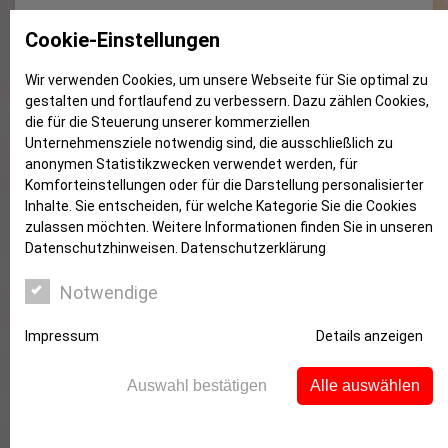
Beamer für die Erlenschule
Cookie-Einstellungen
Wir verwenden Cookies, um unsere Webseite für Sie optimal zu
gestalten und fortlaufend zu verbessern. Dazu zählen Cookies,
die für die Steuerung unserer kommerziellen
Unternehmensziele notwendig sind, die ausschließlich zu
anonymen Statistikzwecken verwendet werden, für
Komforteinstellungen oder für die Darstellung personalisierter
Inhalte. Sie entscheiden, für welche Kategorie Sie die Cookies
zulassen möchten. Weitere Informationen finden Sie in unseren
Datenschutzhinweisen.
Datenschutzerklärung
Notwendige
Leistungsstarker Beamer plus Leinwand für die
Impressum
Details anzeigen
Erlenschule – wir haben nun mit einer Spende die
Anschaffung der dringend benötigten Geräte möglich
Auswahl bestätigen
Alle auswählen
gemacht.