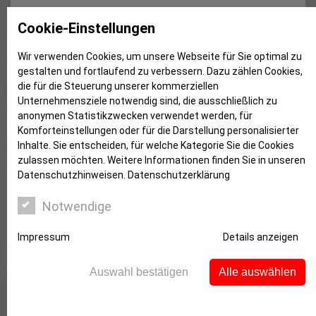
Der Herbst bringt knackige
Cookie-Einstellungen
Aussichten in Ihr Depot
Wir verwenden Cookies, um unsere Webseite für Sie optimal zu
gestalten und fortlaufend zu verbessern. Dazu zählen Cookies,
die für die Steuerung unserer kommerziellen
Unternehmensziele notwendig sind, die ausschließlich zu
anonymen Statistikzwecken verwendet werden, für
Komforteinstellungen oder für die Darstellung personalisierter
Inhalte. Sie entscheiden, für welche Kategorie Sie die Cookies
zulassen möchten. Weitere Informationen finden Sie in unseren
Datenschutzhinweisen.
Datenschutzerklärung
Notwendige
Werbung
Impressum
Details anzeigen
Null Zinsen, ein befürchteter Anstieg der Inflation
Auswahl bestätigen
Alle auswählen
– welche Möglichkeiten gibt es für Anleger
aktuell, um Renditechancen nutzen? Das
Sparkasse Witten 2,00 % Herbst-Express-