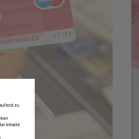
laufend zu
cken
er Inhalte.
g