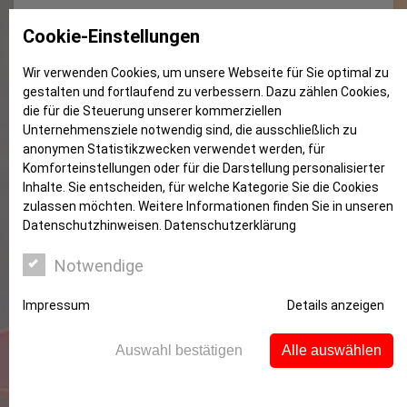
Es wird ungemütlich (1)
Cookie-Einstellungen
Wir verwenden Cookies, um unsere Webseite für Sie optimal zu
gestalten und fortlaufend zu verbessern. Dazu zählen Cookies,
die für die Steuerung unserer kommerziellen
Unternehmensziele notwendig sind, die ausschließlich zu
anonymen Statistikzwecken verwendet werden, für
Komforteinstellungen oder für die Darstellung personalisierter
Inhalte. Sie entscheiden, für welche Kategorie Sie die Cookies
zulassen möchten. Weitere Informationen finden Sie in unseren
Datenschutzhinweisen.
Datenschutzerklärung
Notwendige
Urteile zum Thema Herbst und Winter:
Laubfall, umknickende Bäume, Stürme
Impressum
Details anzeigen
und anderes
Auswahl bestätigen
Alle auswählen
Die kältere Jahreszeit bringt für Immobilienbesitzer
manche Probleme mit sich: Das Wetter wird
unsicherer, es regnet und stürmt mehr, die