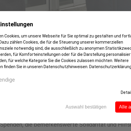
instellungen
tand Wilm Ossenberg Franzes
n Cookies, um unsere Webseite für Sie optimal zu gestalten und fort
Dazu zählen Cookies, die für die Steuerung unserer kommerziellen
endenkonto für die Flüchtlingshilfe ein
sziele notwendig sind, die ausschließlich zu anonymen Statistikzwe
rden, für Komforteinstellungen oder für die Darstellung personalisiert
 mit Sven Brüggemann von der Sparkasse Witten d
den, für welche Kategorie Sie die Cookies zulassen möchten. Weitere
n finden Sie in unseren Datenschutzhinweisen.
Datenschutzerklärun
endige
 1.000 Bürgerinnen und Bürger bereit erklärt, aktiv
n den Jahnhallen und vielen weiteren Orten in unser
Detai
 Kreuz, dem Help-Kiosk und weiteren Organisation
Auswahl bestätigen
Alle 
 Spenden, die bemerkenswerte Solidarität und Hilf