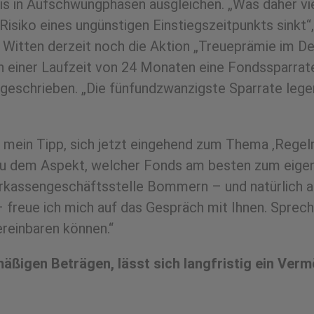
eis in Aufschwungphasen ausgleichen. „Was daher vie
isiko eines ungünstigen Einstiegszeitpunkts sinkt“,
 Witten derzeit noch die Aktion „Treueprämie im D
h einer Laufzeit von 24 Monaten eine Fondssparrat
tgeschrieben. „Die fünfundzwanzigste Sparrate leg
et mein Tipp, sich jetzt eingehend zum Thema ‚Reg
 zu dem Aspekt, welcher Fonds am besten zum eige
rkassengeschäftsstelle Bommern – und natürlich a
– freue ich mich auf das Gespräch mit Ihnen. Sprech
reinbaren können.“
lmäßigen Beträgen, lässt sich langfristig ein Ver