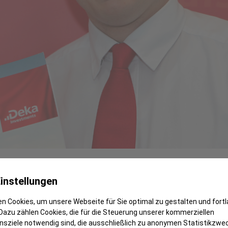
d mehr herum, dass sich auch mit kleinen Anlage
instellungen
 ein Sparplan und ein Investmentfonds erforderli
möchte, die oberhalb der Inflationsrate liegt, so
n Cookies, um unsere Webseite für Sie optimal zu gestalten und fort
Dazu zählen Cookies, die für die Steuerung unserer kommerziellen
gswerte investieren.
sziele notwendig sind, die ausschließlich zu anonymen Statistikzwe