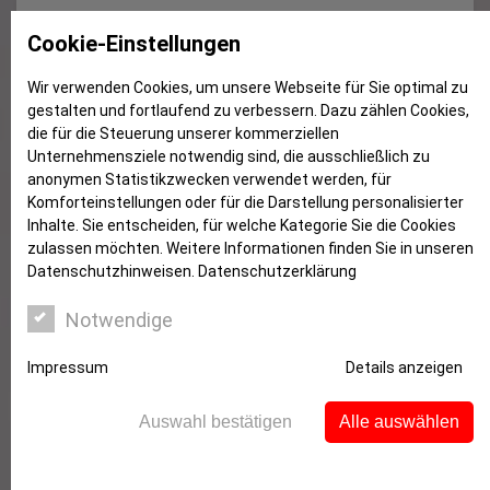
Für junge Menschen: Mit 7 Fragen
Cookie-Einstellungen
zum Altersvorsorge-Checker, Teil
Wir verwenden Cookies, um unsere Webseite für Sie optimal zu
3/3
gestalten und fortlaufend zu verbessern. Dazu zählen Cookies,
die für die Steuerung unserer kommerziellen
Unternehmensziele notwendig sind, die ausschließlich zu
anonymen Statistikzwecken verwendet werden, für
Komforteinstellungen oder für die Darstellung personalisierter
Inhalte. Sie entscheiden, für welche Kategorie Sie die Cookies
zulassen möchten. Weitere Informationen finden Sie in unseren
Datenschutzhinweisen.
Datenschutzerklärung
Notwendige
Impressum
Details anzeigen
Junge Menschen fragen immer wieder: „Hallo, wie
läuft das so mit der Rente?“. Bei der Frage „Ich und
Auswahl bestätigen
Alle auswählen
Altersvorsorge?“ geben sich leider zu viele gleich die
Antwort hinterher: „Darum kümmere ich mich bald,