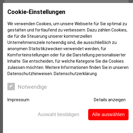
Geschäftsführer-Knowhow:
Cookie-Einstellungen
Delegieren per Matrix
Wir verwenden Cookies, um unsere Webseite für Sie optimal zu
gestalten und fortlaufend zu verbessern. Dazu zählen Cookies,
die für die Steuerung unserer kommerziellen
Unternehmensziele notwendig sind, die ausschließlich zu
anonymen Statistikzwecken verwendet werden, für
Komforteinstellungen oder für die Darstellung personalisierter
Inhalte. Sie entscheiden, für welche Kategorie Sie die Cookies
zulassen möchten. Weitere Informationen finden Sie in unseren
Datenschutzhinweisen.
Datenschutzerklärung
Notwendige
Impressum
Details anzeigen
Heute präsentieren wir Ihnen in unserer Reihe von
Auswahl bestätigen
Alle auswählen
Gastbeiträgen einen weiteren Artikel zum Thema
Existenzgründung.