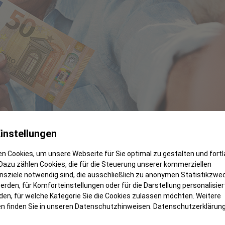
instellungen
n Cookies, um unsere Webseite für Sie optimal zu gestalten und fort
Dazu zählen Cookies, die für die Steuerung unserer kommerziellen
sziele notwendig sind, die ausschließlich zu anonymen Statistikzwe
ten?
rden, für Komforteinstellungen oder für die Darstellung personalisiert
den, für welche Kategorie Sie die Cookies zulassen möchten. Weitere
 sind zum einen sicherer als die alten, da sie verä
n finden Sie in unseren Datenschutzhinweisen.
Datenschutzerklärun
nd 10-Euro-Scheine hergestellt werden, haltbarer. S