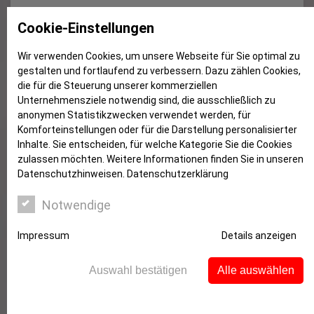
Keine Angst vor Aktien
Cookie-Einstellungen
Wir verwenden Cookies, um unsere Webseite für Sie optimal zu
gestalten und fortlaufend zu verbessern. Dazu zählen Cookies,
die für die Steuerung unserer kommerziellen
Unternehmensziele notwendig sind, die ausschließlich zu
anonymen Statistikzwecken verwendet werden, für
Komforteinstellungen oder für die Darstellung personalisierter
Inhalte. Sie entscheiden, für welche Kategorie Sie die Cookies
zulassen möchten. Weitere Informationen finden Sie in unseren
Datenschutzhinweisen.
Datenschutzerklärung
Notwendige
Vor einem Investment in Aktien und andere
Wertpapiere schrecken viele Sparer zurück:
Zu
Impressum
Details anzeigen
kompliziert erscheinen ihnen die Bewegungen an
den Kapitalmärkten, zu groß wirkt das Risiko, sein
Auswahl bestätigen
Alle auswählen
Erspartes durch Fehler zu verlieren. Dabei müssen
nur wenige Regeln befolgt werden. Mit der
richtigen Strategie kann jeder an den Chancen der