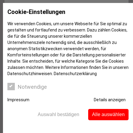
Mein Vorstellungsgespräch
Cookie-Einstellungen
Wir verwenden Cookies, um unsere Webseite für Sie optimal zu
gestalten und fortlaufend zu verbessern. Dazu zählen Cookies,
die für die Steuerung unserer kommerziellen
Unternehmensziele notwendig sind, die ausschließlich zu
anonymen Statistikzwecken verwendet werden, für
Komforteinstellungen oder für die Darstellung personalisierter
Inhalte. Sie entscheiden, für welche Kategorie Sie die Cookies
zulassen möchten. Weitere Informationen finden Sie in unseren
Datenschutzhinweisen.
Datenschutzerklärung
Notwendige
Impressum
Details anzeigen
Auswahl bestätigen
Alle auswählen
Heute berichte ich, wie ich mein