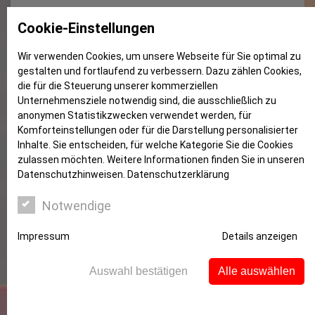
Mietrecht: Ausblick zählt nicht
Cookie-Einstellungen
Wir verwenden Cookies, um unsere Webseite für Sie optimal zu
gestalten und fortlaufend zu verbessern. Dazu zählen Cookies,
die für die Steuerung unserer kommerziellen
Unternehmensziele notwendig sind, die ausschließlich zu
anonymen Statistikzwecken verwendet werden, für
Komforteinstellungen oder für die Darstellung personalisierter
Inhalte. Sie entscheiden, für welche Kategorie Sie die Cookies
zulassen möchten. Weitere Informationen finden Sie in unseren
Datenschutzhinweisen.
Datenschutzerklärung
Notwendige
Rein optische Beeinträchtigung durch
Mülltonnen ist hinzunehmen
Impressum
Details anzeigen
Irgendwo müssen sie Platz finden innerhalb einer
Auswahl bestätigen
Alle auswählen
Wohnanlage – die Mülltonnen. Damit hat ein
Mieter zu leben, auch wenn es ihm persönlich
verständlicherweise nicht gefällt.