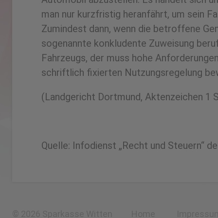
man nur kurzfristig heranfährt, um sein F
Zumindest dann, wenn die betroffene Geme
sogenannte konkludente Zuweisung beruft,
Fahrzeugs, der muss hohe Anforderungen e
schriftlich fixierten Nutzungsregelung b
(Landgericht Dortmund, Aktenzeichen 1 
Quelle: Infodienst „Recht und Steuern“ d
© 2026 Sparkasse Witten
Home
Impressu