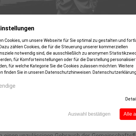
instellungen
n Cookies, um unsere Webseite für Sie optimal zu gestalten und fort
Dazu zählen Cookies, die für die Steuerung unserer kommerziellen
sziele notwendig sind, die ausschließlich zu anonymen Statistikzwe
rden, für Komforteinstellungen oder für die Darstellung personalisiert
den, für welche Kategorie Sie die Cookies zulassen möchten. Weitere
n finden Sie in unseren Datenschutzhinweisen.
Datenschutzerklärun
endige
 WEG ist nicht als Parkplatz ged
Detai
Auswahl bestätigen
Alle 
en Menschen gleichzeitig auch die liebste Parkmögl
chen einer Wohnungseigentümergemeinschaft eignen s
m einen unzulässigen Gebrauch der Gemeinschaftsflä