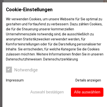
Pop-Akademie bekommt Flügel
Cookie-Einstellungen
und Piano
Wir verwenden Cookies, um unsere Webseite für Sie optimal zu
gestalten und fortlaufend zu verbessern. Dazu zählen Cookies,
die für die Steuerung unserer kommerziellen
Unternehmensziele notwendig sind, die ausschließlich zu
anonymen Statistikzwecken verwendet werden, für
Komforteinstellungen oder für die Darstellung personalisierter
Inhalte. Sie entscheiden, für welche Kategorie Sie die Cookies
zulassen möchten. Weitere Informationen finden Sie in unseren
Datenschutzhinweisen.
Datenschutzerklärung
Notwendige
In Witten ist etwas Einmaliges in Europa
Impressum
Details anzeigen
entstanden mit sicherlich großer
Leuchtturmwirkung. Professor Dieter Falk (Foto
Auswahl bestätigen
Alle auswählen
mitte) ist Dozent an der Evangelischen Pop-
Akademie, die seit Oktober in den ehemaligen