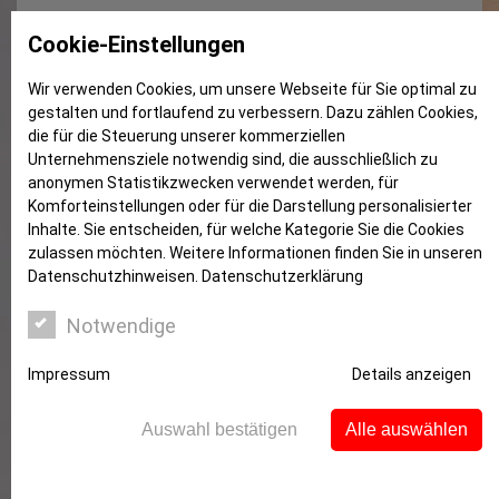
Rechtstipp: Steuer für das
Cookie-Einstellungen
Mobilheim auf dem
Wir verwenden Cookies, um unsere Webseite für Sie optimal zu
Campingplatz?!
gestalten und fortlaufend zu verbessern. Dazu zählen Cookies,
die für die Steuerung unserer kommerziellen
Unternehmensziele notwendig sind, die ausschließlich zu
anonymen Statistikzwecken verwendet werden, für
Komforteinstellungen oder für die Darstellung personalisierter
Inhalte. Sie entscheiden, für welche Kategorie Sie die Cookies
zulassen möchten. Weitere Informationen finden Sie in unseren
Datenschutzhinweisen.
Datenschutzerklärung
Notwendige
Impressum
Details anzeigen
Unter bestimmten Bedingungen ist das
zulässig:
Auswahl bestätigen
Alle auswählen
Die Zweitwohnungssteuer ist bei den Bürgern