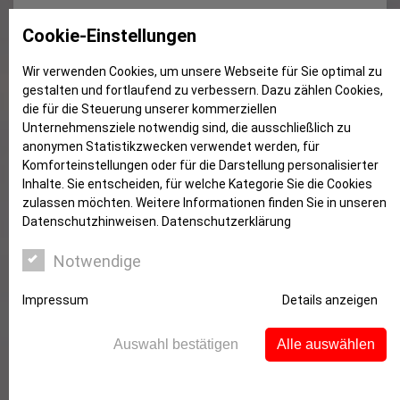
Schüler der Hardenstein-
Cookie-Einstellungen
Gesamtschule Sieger beim
Wir verwenden Cookies, um unsere Webseite für Sie optimal zu
Planspiel Börse
gestalten und fortlaufend zu verbessern. Dazu zählen Cookies,
die für die Steuerung unserer kommerziellen
Unternehmensziele notwendig sind, die ausschließlich zu
anonymen Statistikzwecken verwendet werden, für
Komforteinstellungen oder für die Darstellung personalisierter
Inhalte. Sie entscheiden, für welche Kategorie Sie die Cookies
zulassen möchten. Weitere Informationen finden Sie in unseren
Datenschutzhinweisen.
Datenschutzerklärung
Notwendige
Impressum
Details anzeigen
Auswahl bestätigen
Alle auswählen
Die Siegerteams
Am 31.01.2013 fand die lokale Siegerehrung des