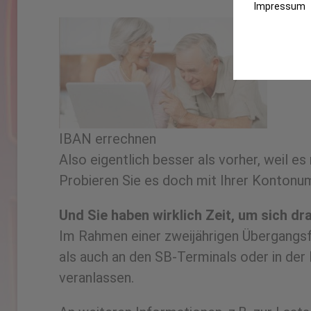
Impressum
IBAN errechnen
Also eigentlich besser als vorher, weil e
Probieren Sie es doch mit Ihrer Konton
Und Sie haben wirklich Zeit, um sich d
Im Rahmen einer zweijährigen Übergangsfr
als auch an den SB-Terminals oder in der 
veranlassen.