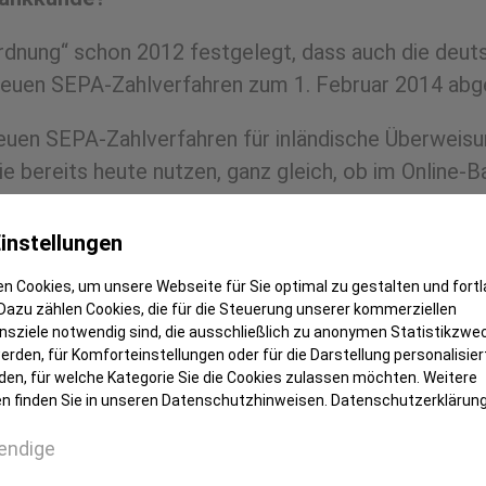
rdnung“ schon 2012 festgelegt, dass auch die deut
 neuen SEPA-Zahlverfahren zum 1. Februar 2014 ab
neuen SEPA-Zahlverfahren für inländische Überweisu
ie bereits heute nutzen, ganz gleich, ob im Online-Ba
ndert sich.
instellungen
rden eins in der IBAN
n Cookies, um unsere Webseite für Sie optimal zu gestalten und fort
kleitzahl nutzen Sie zukünftig die IBAN. Diese ist 
Dazu zählen Cookies, die für die Steuerung unserer kommerziellen
 Dazu kommen der Ländercode DE für Deutschland und
sziele notwendig sind, die ausschließlich zu anonymen Statistikzwe
rden, für Komforteinstellungen oder für die Darstellung personalisiert
den, für welche Kategorie Sie die Cookies zulassen möchten. Weitere
n finden Sie in unseren Datenschutzhinweisen.
Datenschutzerklärun
0035
endige
50000123456