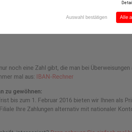
Detai
Auswahl bestätigen
Alle 
s nur noch eine Zahl gibt, die man bei Überweisunge
ummer mal aus:
IBAN-Rechner
ran zu gewöhnen:
ist bis zum 1. Februar 2016 bieten wir Ihnen als Pr
Filiale Ihre Zahlungen alternativ mit nationaler Ko