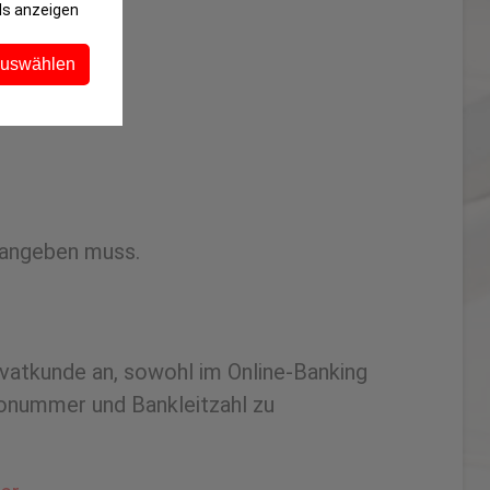
ls anzeigen
auswählen
n angeben muss.
ivatkunde an, sowohl im Online-Banking
ntonummer und Bankleitzahl zu