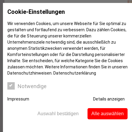
So geht Sparschwein heute
Cookie-Einstellungen
Wir verwenden Cookies, um unsere Webseite für Sie optimal zu
gestalten und fortlaufend zu verbessern. Dazu zählen Cookies,
die für die Steuerung unserer kommerziellen
Unternehmensziele notwendig sind, die ausschließlich zu
anonymen Statistikzwecken verwendet werden, für
Komforteinstellungen oder für die Darstellung personalisierter
Inhalte. Sie entscheiden, für welche Kategorie Sie die Cookies
zulassen möchten. Weitere Informationen finden Sie in unseren
Datenschutzhinweisen.
Datenschutzerklärung
Notwendige
Die Geschichte des Sparschweins
Impressum
Details anzeigen
Schon unsere Vorfahren hatten einen Sinn fürs
Sparen. Bereits die alten Griechen und Römer
Auswahl bestätigen
Alle auswählen
verwendeten Behälter mit einem Schlitz, um Münzen
zu verwahren.
Die älteste bekannte Spardose ist ein
kleiner, griechischer Schatztempel aus Ton.
Ein