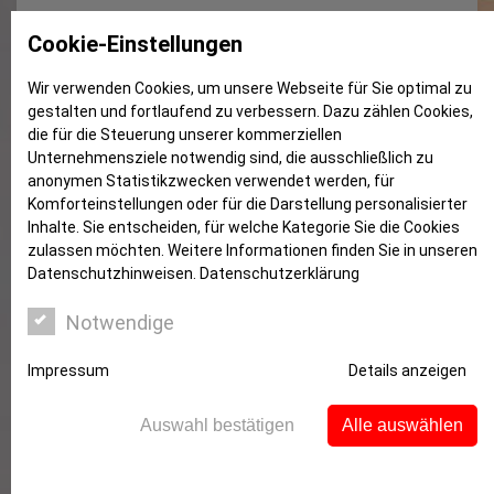
Streit, weil der Trockner „singt“
Cookie-Einstellungen
Wir verwenden Cookies, um unsere Webseite für Sie optimal zu
gestalten und fortlaufend zu verbessern. Dazu zählen Cookies,
die für die Steuerung unserer kommerziellen
Unternehmensziele notwendig sind, die ausschließlich zu
anonymen Statistikzwecken verwendet werden, für
Komforteinstellungen oder für die Darstellung personalisierter
Inhalte. Sie entscheiden, für welche Kategorie Sie die Cookies
zulassen möchten. Weitere Informationen finden Sie in unseren
Datenschutzhinweisen.
Datenschutzerklärung
Notwendige
Impressum
Details anzeigen
Streit wegen lärmendem
Auswahl bestätigen
Alle auswählen
Trockner
Wie eine Waschmaschine darf auch ein Trockner