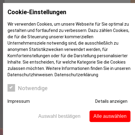
Wer muss bezahlen?
Cookie-Einstellungen
Wir verwenden Cookies, um unsere Webseite für Sie optimal zu
gestalten und fortlaufend zu verbessern. Dazu zählen Cookies,
die für die Steuerung unserer kommerziellen
Unternehmensziele notwendig sind, die ausschließlich zu
anonymen Statistikzwecken verwendet werden, für
Komforteinstellungen oder für die Darstellung personalisierter
Inhalte. Sie entscheiden, für welche Kategorie Sie die Cookies
zulassen möchten. Weitere Informationen finden Sie in unseren
Datenschutzhinweisen.
Datenschutzerklärung
Notwendige
Reparaturbedürftige Terrasse war
Sonder- und Gemeinschaftseigentum
Impressum
Details anzeigen
Eigentlich ist die Sache klar: Für das Sondereigentum
Auswahl bestätigen
Alle auswählen
innerhalb einer Wohneigentümergemeinschaft (WEG)
kommt der jeweilige Eigentümer auf, für das
Gemeinschaftseigentum müssen das alle zusammen