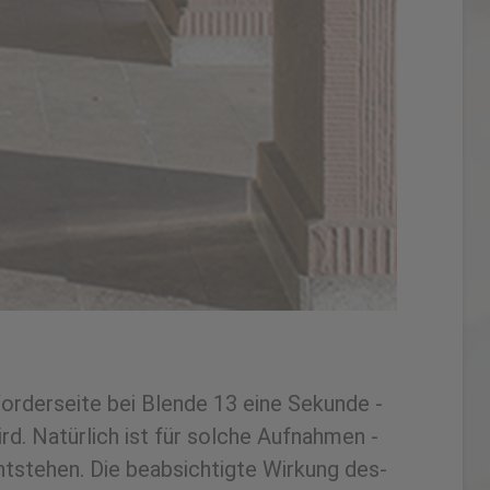
 Vorderseite ­bei Blende­ 13­ eine­ S­ekunde ­
d. ­Natürlich­ ist ­für­ solche ­Aufnahmen ­
“­ entstehen.­ Die­ beabsichtigte­ Wirkung des­