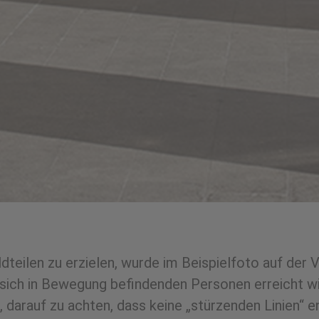
ldteilen ­zu erzielen,­ wurde ­im­ Beispielfoto­ auf­ der­
 sich ­in­ Bewegung­ befindenden­ Personen­ erreicht wir
es,­ darauf ­zu ­achten,­ dass­ keine „stürzenden­­ Linien