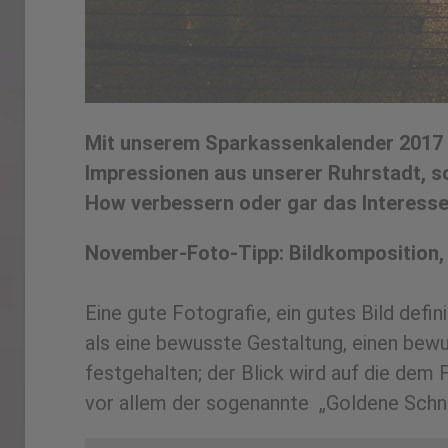
Mit unserem Sparkassenkalender 2017 m
Impressionen aus unserer Ruhrstadt, s
How verbessern oder gar das Interesse
November-Foto-Tipp: Bildkomposition, 
Eine­ gute­ Fotografie,­ ein ­gutes­ Bild­ def
als­ eine ­bewusste ­Gestaltung,­ einen ­bew
festgehalten; ­der ­Blick­ wird­ auf ­die ­d
vor ­allem ­der ­sogenannte ­„Goldene­ Schnit