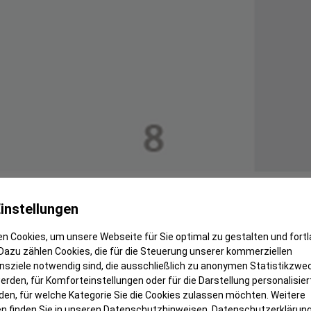
Aufnahme ­darauf achten,­ dass ­das­ wichtige­ Bildelemen
.­ Das gilt­ nicht­ nur ­für ­einzelne ­Elemente,­ sondern­
instellungen
eser­ Regel­ vor ­allem ­bei­ Weitwinkelaufnahmen­ (Ei
n Cookies, um unsere Webseite für Sie optimal zu gestalten und fort
­ derartigen­ WW­Aufnahmen spielt­ die­ Einbez­iehung­ d
Dazu zählen Cookies, die für die Steuerung unserer kommerziellen
omposition ­des ­Fotos­ führt.
sziele notwendig sind, die ausschließlich zu anonymen Statistikzwe
rden, für Komforteinstellungen oder für die Darstellung personalisiert
den, für welche Kategorie Sie die Cookies zulassen möchten. Weitere
n finden Sie in unseren Datenschutzhinweisen.
Datenschutzerklärun