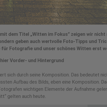
it dem Titel „Witten im Fokus“ zeigen wir nich
ondern geben auch wertvolle Foto-Tipps und Tric
 für Fotografie und unser schönes Witten erst w
hier Vorder- und Hintergrund
iniert ­sich ­durch seine­ Komposition. ­Das ­bedeutet ­ni
ussten ­Aufbau des ­­Bilds, ­eben­ eine ­Komposition.­ D
em Foto­grafen­ wichtigen ­Elemente ­der­ Aufnahme­ gel
t“­ gelten­ auch­ heute.