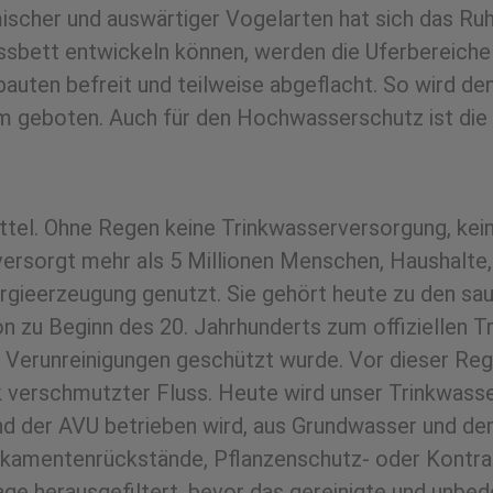
scher und auswärtiger Vogelarten hat sich das Ruhr
Flussbett entwickeln können, werden die Uferbereich
uten befreit und teilweise abgeflacht. So wird de
geboten. Auch für den Hochwasserschutz ist die R
ttel. Ohne Regen keine Trinkwasserversorgung, kei
r versorgt mehr als 5 Millionen Menschen, Haushalte
rgieerzeugung genutzt. Sie gehört heute zu den sa
on zu Beginn des 20. Jahrhunderts zum offiziellen 
Verunreinigungen geschützt wurde. Vor dieser Rege
ark verschmutzter Fluss. Heute wird unser Trinkwas
 der AVU betrieben wird, aus Grundwasser und dem
dikamentenrückstände, Pflanzenschutz- oder Kontr
age herausgefiltert, bevor das gereinigte und unbed