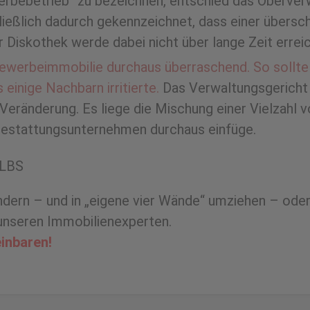
ewerbebetrieb“ zu bezeichnen, entschied das Oberve
hließlich dadurch gekennzeichnet, dass einer übers
 Diskothek werde dabei nicht über lange Zeit erreic
werbeimmobilie durchaus überraschend. So sollte a
inige Nachbarn irritierte.
Das Verwaltungsgericht 
e Veränderung. Es liege die Mischung einer Vielza
n Bestattungsunternehmen durchaus einfüge.
 LBS
ändern – und in „eigene vier Wände“ umziehen – ode
t unseren Immobilienexperten.
inbaren!