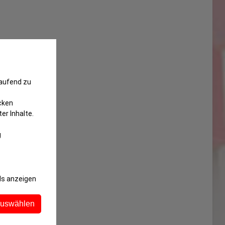
laufend zu
cken
er Inhalte.
g
ls anzeigen
auswählen