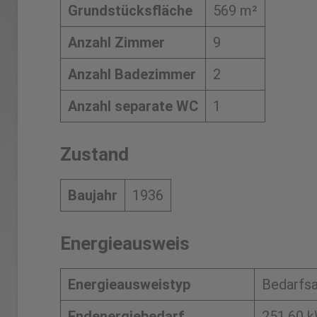
Grundstücksfläche
569 m²
Anzahl Zimmer
9
Anzahl Badezimmer
2
Anzahl separate WC
1
Zustand
Baujahr
1936
Energieausweis
Energieausweistyp
Bedarfs
Endenergiebedarf
251,60 