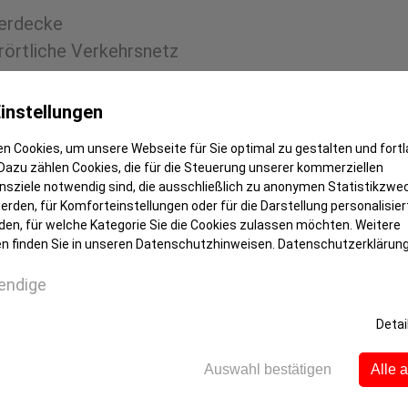
Herdecke
rörtliche Verkehrsnetz
reichen.
erholungsgebieten
instellungen
eld
n Cookies, um unsere Webseite für Sie optimal zu gestalten und fort
Dazu zählen Cookies, die für die Steuerung unserer kommerziellen
sziele notwendig sind, die ausschließlich zu anonymen Statistikzwe
rden, für Komforteinstellungen oder für die Darstellung personalisiert
den, für welche Kategorie Sie die Cookies zulassen möchten. Weitere
hoss
n finden Sie in unseren Datenschutzhinweisen.
Datenschutzerklärun
lierverglasung
endige
 Obergeschoss
Detai
ufbereitung im Erd- und Obergeschoss
Auswahl bestätigen
Alle 