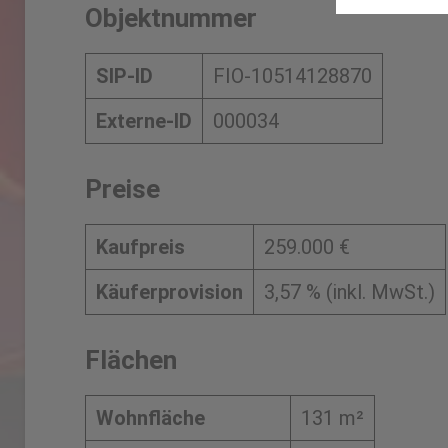
Objektnummer
SIP-ID
FIO-10514128870
Externe-ID
000034
Preise
Kaufpreis
259.000 €
Käuferprovision
3,57 % (inkl. MwSt.)
Flächen
Wohnfläche
131 m²