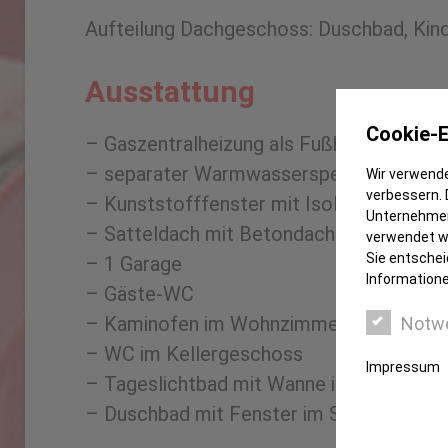
Aufteilung Dachgeschoss: Duschbad, Kin
Ausstattung
Cookie-E
– Gaszentralheizung als Fußbodenheizun
– separater Warmwasserspeicher
Wir verwende
verbessern. 
– Kunststofffenster mit Isolierverglasun
Unternehmen
– Satteldach mit Betondachsteineindec
verwendet we
Sie entschei
– 1 Garage
Informatione
– Gäste-WC
– Kaminofen im Wohnzimmer
Notw
– WC im Kellergeschoss
Impressum
– Tageslichtbad mit Wanne im Obergesc
– Duschbad mit Fenster im Studio