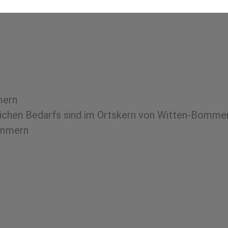
mern
glichen Bedarfs sind im Ortskern von Witten-Bomme
ommern