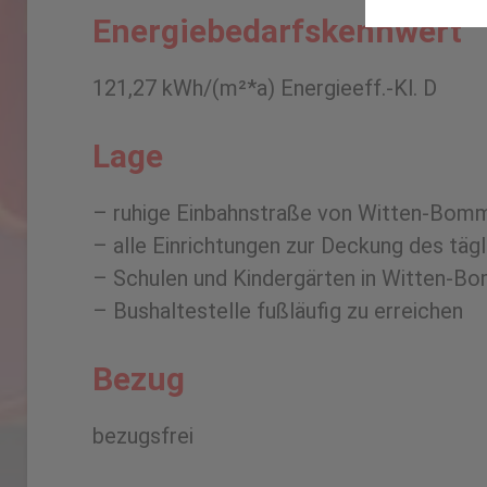
Energiebedarfskennwert
121,27 kWh/(m²*a) Energieeff.-Kl. D
Lage
– ruhige Einbahnstraße von Witten-Bom
– alle Einrichtungen zur Deckung des tä
– Schulen und Kindergärten in Witten-B
– Bushaltestelle fußläufig zu erreichen
Bezug
bezugsfrei