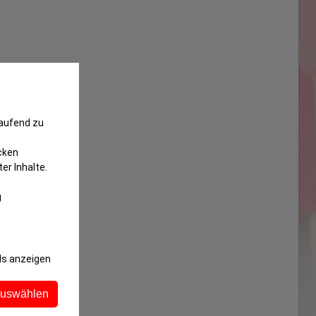
laufend zu
cken
er Inhalte.
g
ls anzeigen
auswählen