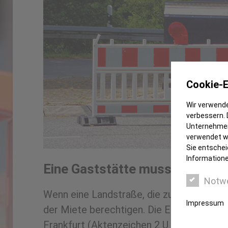
Cookie-E
Wir verwende
verbessern. 
Unternehmen
verwendet we
Sie entschei
Informatione
Eine Gaststätte musste erhebl
Notw
Wenn eine Landstraße, die zu einem Ausfl
Impressum
der Miete berechtigen. Die Erreichbarkeit
Frankfurt (Aktenzeichen 2 U 152/16).