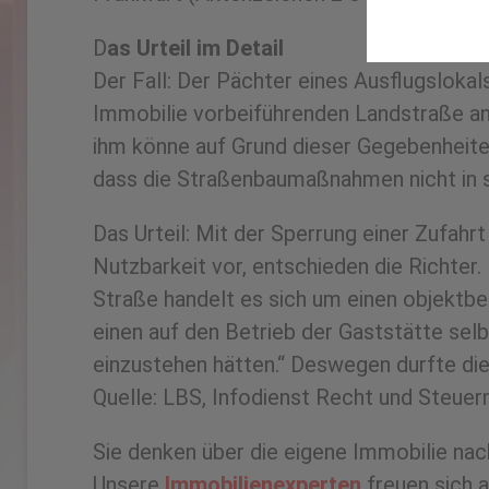
D
as Urteil im Detail
Der Fall: Der Pächter eines Ausflugslokal
Immobilie vorbeiführenden Landstraße ank
ihm könne auf Grund dieser Gegebenheiten
dass die Straßenbaumaßnahmen nicht in se
Das Urteil: Mit der Sperrung einer Zufahrt
Nutzbarkeit vor, entschieden die Richter.
Straße handelt es sich um einen objektbe
einen auf den Betrieb der Gaststätte sel
einzustehen hätten.“ Deswegen durfte die
Quelle: LBS, Infodienst Recht und Steuer
Sie denken über die eigene Immobilie nac
Unsere
Immobilienexperten
freuen sich a