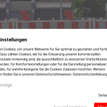
instellungen
n Cookies, um unsere Webseite für Sie optimal zu gestalten und fort
Dazu zählen Cookies, die für die Steuerung unserer kommerziellen
sziele notwendig sind, die ausschließlich zu anonymen Statistikzwe
rden, für Komforteinstellungen oder für die Darstellung personalisiert
den, für welche Kategorie Sie die Cookies zulassen möchten. Weitere
n finden Sie in unseren Datenschutzhinweisen.
Datenschutzerklärun
ich um ihre Geschäfte bangen
endige
ugslokal führt, gesperrt wird, dann kann das einen 
Detai
 sei Grundlage der Attraktivität einer derartigen W