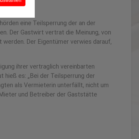
auswählen
ehörden eine Teilsperrung der an der
n. Der Gastwirt vertrat die Meinung, von
gt werden. Der Eigentümer verwies darauf,
igung ihrer vertraglich vereinbarten
t hieß es: „Bei der Teilsperrung der
en als Vermieterin unterfällt, nicht um
Mieter und Betreiber der Gaststätte