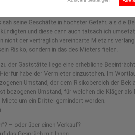
Auswahl bestätigen
Alle 
s sah seine Geschäfte in höchster Gefahr, als die B
ündigten und diese dann auch tatsächlich umsetzte
 nicht der vertraglich vereinbarte Mietzins verlan
in Risiko, sondern in das des Mieters fielen.
 zu der Gaststätte liege eine erhebliche Beeinträcht
 Hierfür habe der Vermieter einzustehen. Im Wortlau
zogenen Umstand, der dem Risikobereich der Beklagt
bst bezogenen Umstand, für welchen die Kläger als 
 Miete um ein Drittel gemindert werden.
n
h“? – oder über einen Verkauf?
uf das Gespräch mit Ihnen.