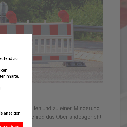
laufend zu
cken
er Inhalte.
g
Mangel darstellen und zu einer Minderung
ls anzeigen
irtschaft, entschied das Oberlandesgericht