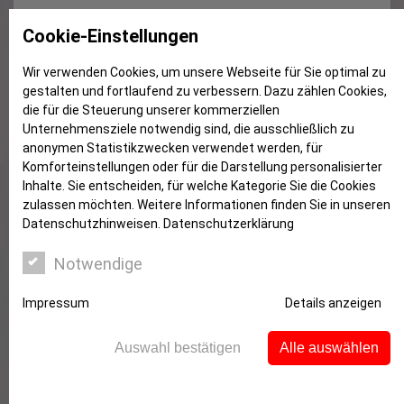
Heikler Jahreswechsel –
Cookie-Einstellungen
Gerichtsurteile zum Nachdenken
Wir verwenden Cookies, um unsere Webseite für Sie optimal zu
gestalten und fortlaufend zu verbessern. Dazu zählen Cookies,
die für die Steuerung unserer kommerziellen
Unternehmensziele notwendig sind, die ausschließlich zu
anonymen Statistikzwecken verwendet werden, für
Komforteinstellungen oder für die Darstellung personalisierter
Inhalte. Sie entscheiden, für welche Kategorie Sie die Cookies
zulassen möchten. Weitere Informationen finden Sie in unseren
Datenschutzhinweisen.
Datenschutzerklärung
Notwendige
Impressum
Details anzeigen
Auswahl bestätigen
Alle auswählen
Worum sich Menschen an Weihnachten
und Silvester streiten