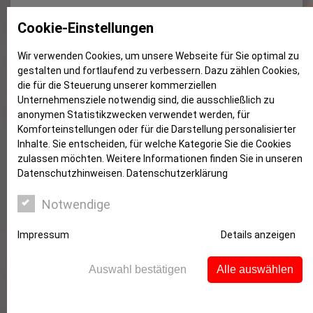
Heute riester´ ich, morgen wohn´
Cookie-Einstellungen
ich
Wir verwenden Cookies, um unsere Webseite für Sie optimal zu
gestalten und fortlaufend zu verbessern. Dazu zählen Cookies,
die für die Steuerung unserer kommerziellen
Unternehmensziele notwendig sind, die ausschließlich zu
anonymen Statistikzwecken verwendet werden, für
Komforteinstellungen oder für die Darstellung personalisierter
Inhalte. Sie entscheiden, für welche Kategorie Sie die Cookies
zulassen möchten. Weitere Informationen finden Sie in unseren
Datenschutzhinweisen.
Datenschutzerklärung
Notwendige
Laut einer aktuellen Umfrage der Deutschen
Impressum
Details anzeigen
Rentenversicherung ist seit 2014 der Anteil der
Befragten, die Wohn-Riester für eine attraktive
Auswahl bestätigen
Alle auswählen
Altersvorsorge halten, von 25 auf 31 Prozent
gestiegen. Im elften Jahr ihres Bestehens ist die