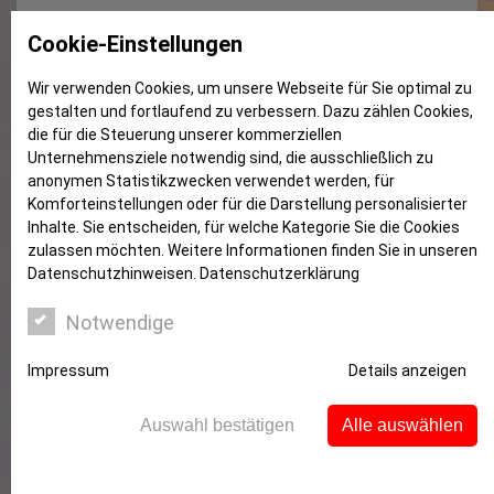
Immobilienkauf: Richtige Summe,
Cookie-Einstellungen
falsches Konto.
Wir verwenden Cookies, um unsere Webseite für Sie optimal zu
gestalten und fortlaufend zu verbessern. Dazu zählen Cookies,
die für die Steuerung unserer kommerziellen
Unternehmensziele notwendig sind, die ausschließlich zu
anonymen Statistikzwecken verwendet werden, für
Komforteinstellungen oder für die Darstellung personalisierter
Inhalte. Sie entscheiden, für welche Kategorie Sie die Cookies
zulassen möchten. Weitere Informationen finden Sie in unseren
Datenschutzhinweisen.
Datenschutzerklärung
Notwendige
Immobilienkäufer machte bei der
Impressum
Details anzeigen
Überweisung einen Fehler
Auswahl bestätigen
Alle auswählen
Das Recht bei notariellen Kaufverträgen ist stark
formalisiert. Durch solche starren Regeln sollen alle