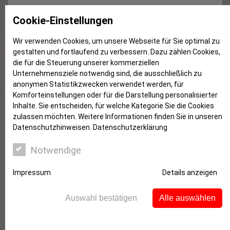
Jahresreport 2015
Cookie-Einstellungen
Wir verwenden Cookies, um unsere Webseite für Sie optimal zu
gestalten und fortlaufend zu verbessern. Dazu zählen Cookies,
die für die Steuerung unserer kommerziellen
Unternehmensziele notwendig sind, die ausschließlich zu
anonymen Statistikzwecken verwendet werden, für
Komforteinstellungen oder für die Darstellung personalisierter
Inhalte. Sie entscheiden, für welche Kategorie Sie die Cookies
zulassen möchten. Weitere Informationen finden Sie in unseren
Datenschutzhinweisen.
Datenschutzerklärung
Notwendige
Impressum
Details anzeigen
Auswahl bestätigen
Alle auswählen
So unterschiedlich Menschen sind, so unterschiedlich
sind ihre Lebensträume und Ziele, ihre Bedürfnisse