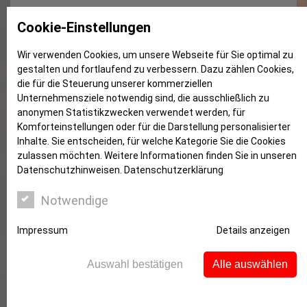
Linda ist da!
Cookie-Einstellungen
Wir verwenden Cookies, um unsere Webseite für Sie optimal zu
gestalten und fortlaufend zu verbessern. Dazu zählen Cookies,
die für die Steuerung unserer kommerziellen
Unternehmensziele notwendig sind, die ausschließlich zu
anonymen Statistikzwecken verwendet werden, für
Komforteinstellungen oder für die Darstellung personalisierter
Inhalte. Sie entscheiden, für welche Kategorie Sie die Cookies
zulassen möchten. Weitere Informationen finden Sie in unseren
Datenschutzhinweisen.
Datenschutzerklärung
Notwendige
Kennen Sie schon Linda, Ihre neue
virtuelle Assistentin, die Ihnen ab sofort
Impressum
Details anzeigen
jederzeit zur Verfügung steht?
Auswahl bestätigen
Alle auswählen
Linda ist jetzt neu in unserem Team – und erweitert
Ihre Kontaktmöglichkeiten zur Sparkasse Witten.
Linda beantwortet Ihre Fragen zu unseren Produkten,