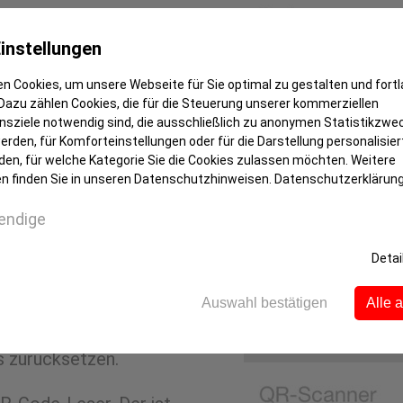
App lässt sich spielend
nach Ort, Lage, Zimmerzahl,
instellungen
möglichen eine sehr genaue
n Cookies, um unsere Webseite für Sie optimal zu gestalten und fort
ge. Schnell können Sie sich
Dazu zählen Cookies, die für die Steuerung unserer kommerziellen
inen Blick finden sich alle
sziele notwendig sind, die ausschließlich zu anonymen Statistikzwe
rden, für Komforteinstellungen oder für die Darstellung personalisiert
den, für welche Kategorie Sie die Cookies zulassen möchten. Weitere
n finden Sie in unseren Datenschutzhinweisen.
Datenschutzerklärun
endige
sonders interessante
ste jederzeit wieder
Detai
iterleiten. Direkt aus dem
bieter aufnehmen. Sogar an
Auswahl bestätigen
Alle 
acht: Die Suche lässt sich
s zurücksetzen.