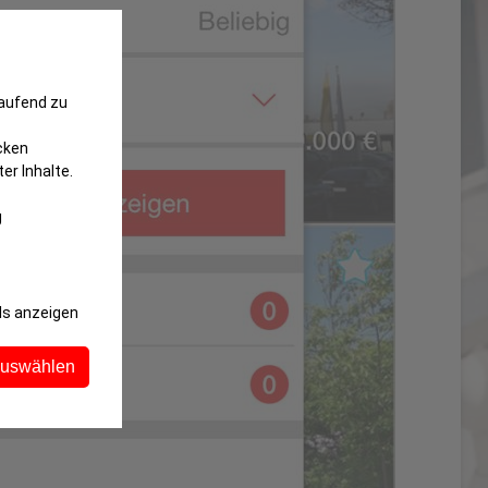
laufend zu
cken
er Inhalte.
g
ls anzeigen
auswählen