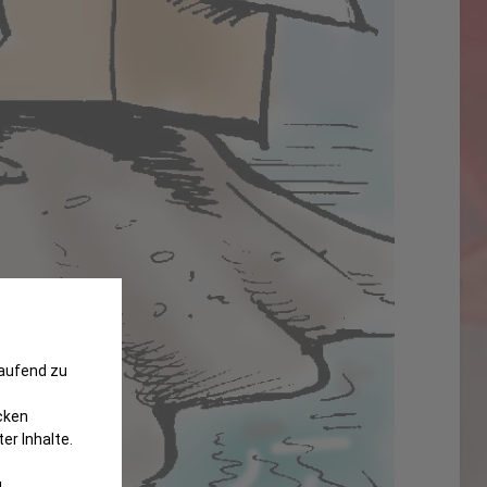
laufend zu
cken
er Inhalte.
g