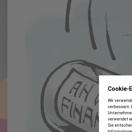
Cookie-E
Wir verwende
verbessern. 
Unternehmen
verwendet we
Sie entschei
Informatione