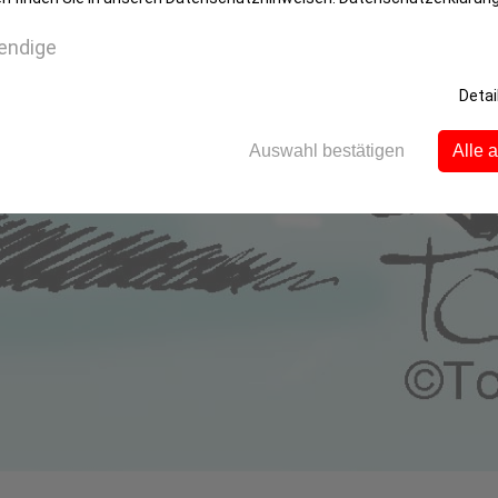
endige
Detai
Auswahl bestätigen
Alle 