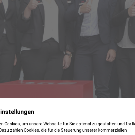
instellungen
die Ausbildung zur/m Bankkauffrau/-mann beginnt, 
en, – sowie von Ausbildungsleiterin Manuela Briele
n Cookies, um unsere Webseite für Sie optimal zu gestalten und fort
Dazu zählen Cookies, die für die Steuerung unserer kommerziellen
chen Ausbildung in den nächsten zweieinhalb Jahren