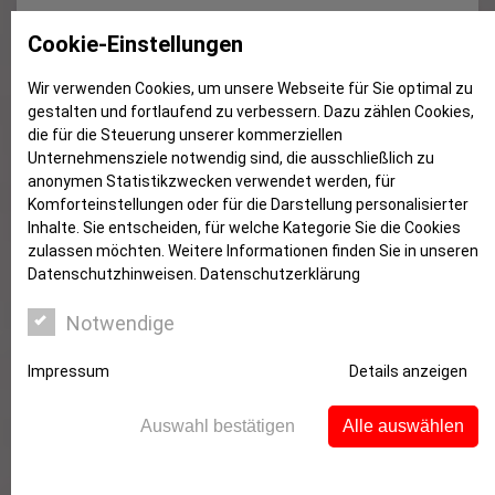
Review zur 1. S-Club Disco Pool
Cookie-Einstellungen
Party
Wir verwenden Cookies, um unsere Webseite für Sie optimal zu
gestalten und fortlaufend zu verbessern. Dazu zählen Cookies,
die für die Steuerung unserer kommerziellen
Unternehmensziele notwendig sind, die ausschließlich zu
anonymen Statistikzwecken verwendet werden, für
Komforteinstellungen oder für die Darstellung personalisierter
Inhalte. Sie entscheiden, für welche Kategorie Sie die Cookies
zulassen möchten. Weitere Informationen finden Sie in unseren
Datenschutzhinweisen.
Datenschutzerklärung
Notwendige
Impressum
Details anzeigen
Die erste S-Club Disco Pool Party schlug hohe
Auswahl bestätigen
Alle auswählen
Wellen im Freizeitbad Heveney.