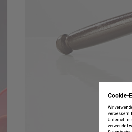
Cookie-E
Wir verwende
verbessern. 
Unternehmen
verwendet we
Sie entschei