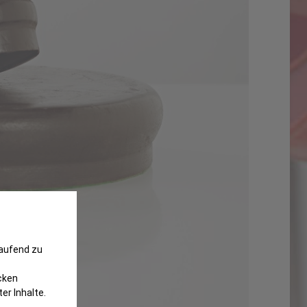
laufend zu
cken
er Inhalte.