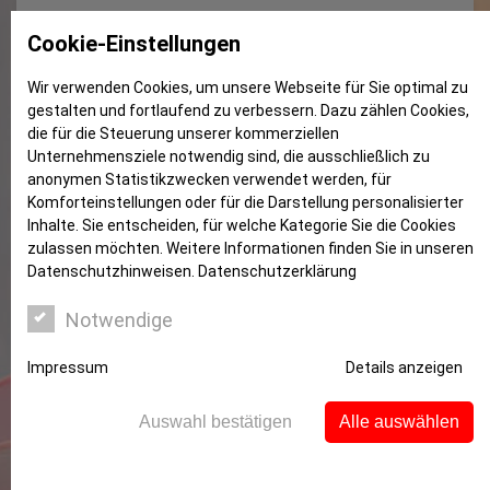
Sonderauslosung Sparlotterie
Cookie-Einstellungen
Wir verwenden Cookies, um unsere Webseite für Sie optimal zu
gestalten und fortlaufend zu verbessern. Dazu zählen Cookies,
die für die Steuerung unserer kommerziellen
Unternehmensziele notwendig sind, die ausschließlich zu
anonymen Statistikzwecken verwendet werden, für
Komforteinstellungen oder für die Darstellung personalisierter
Inhalte. Sie entscheiden, für welche Kategorie Sie die Cookies
zulassen möchten. Weitere Informationen finden Sie in unseren
Datenschutzhinweisen.
Datenschutzerklärung
Notwendige
Impressum
Details anzeigen
Auswahl bestätigen
Alle auswählen
In der Danke-Sonderauslosung der Sparlotterie der
Sparkassen gibt es wieder viel zu gewinnen.