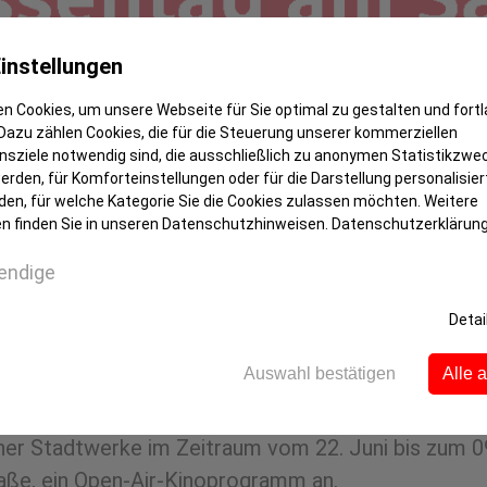
instellungen
n Cookies, um unsere Webseite für Sie optimal zu gestalten und fort
Dazu zählen Cookies, die für die Steuerung unserer kommerziellen
sziele notwendig sind, die ausschließlich zu anonymen Statistikzwe
rden, für Komforteinstellungen oder für die Darstellung personalisiert
den, für welche Kategorie Sie die Cookies zulassen möchten. Weitere
n finden Sie in unseren Datenschutzhinweisen.
Datenschutzerklärun
endige
Detai
halten Sparkassenkunden ein kostenlo
Auswahl bestätigen
Alle 
l mehr Spaß
er Stadtwerke im Zeitraum vom 22. Juni bis zum 09
aße, ein Open-Air-Kinoprogramm an.