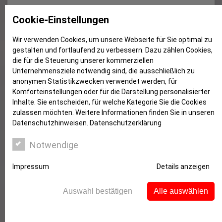
Sparlotterie-Ziehungsgala am
Cookie-Einstellungen
13.12.2023
Wir verwenden Cookies, um unsere Webseite für Sie optimal zu
gestalten und fortlaufend zu verbessern. Dazu zählen Cookies,
die für die Steuerung unserer kommerziellen
Unternehmensziele notwendig sind, die ausschließlich zu
anonymen Statistikzwecken verwendet werden, für
Komforteinstellungen oder für die Darstellung personalisierter
Inhalte. Sie entscheiden, für welche Kategorie Sie die Cookies
zulassen möchten. Weitere Informationen finden Sie in unseren
Datenschutzhinweisen.
Datenschutzerklärung
Notwendige
Sparkasse Witten lädt im Rahmen einer
Impressum
Details anzeigen
Sparlotterie-Ziehungsgala zur CLASSIC
NIGHT – acoustic special ein
Auswahl bestätigen
Alle auswählen
Update vom 24.10.2023: