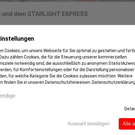
ten und dem STARLIGHT EXPRESS
nt ist´s nur im Pott – nämlich beim „STARLIGHT E
 ließ Träume wahr werden! Einmal das erfolgreich
instellungen
als werfen. Unser S-Club hatte exklusiv für seine M
n Cookies, um unsere Webseite für Sie optimal zu gestalten und fort
 das die Kooperation zwischen dem S-Club und d
Dazu zählen Cookies, die für die Steuerung unserer kommerziellen
sziele notwendig sind, die ausschließlich zu anonymen Statistikzwe
rden, für Komforteinstellungen oder für die Darstellung personalisiert
speed-Musical zu sehen, backstage hinter die Kuli
den, für welche Kategorie Sie die Cookies zulassen möchten. Weitere
 erlebten unsere S-Clubber ihre Stars ruhig, konzen
n finden Sie in unseren Datenschutzhinweisen.
Datenschutzerklärun
ne atemberaubende Show mit Stunts, faszinierenden
endige
Starlight Express“ aus und ließen die vierstündige
Detai
Auswahl bestätigen
Alle 