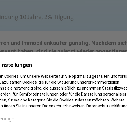
herren und Immobilienkäufer günstig. Nachdem sic
bewegt haben, sind sie zuletzt wieder angestiege
instellungen
en möchte, sollte sich die derzeit noch günstigen K
 die Zinsen für Immobiliendarlehen mit zehnjährige
n Cookies, um unsere Webseite für Sie optimal zu gestalten und fort
ent auf 1,50 Prozent jährlich.
Dazu zählen Cookies, die für die Steuerung unserer kommerziellen
sziele notwendig sind, die ausschließlich zu anonymen Statistikzwe
rden, für Komforteinstellungen oder für die Darstellung personalisiert
Wände auf einem sicheren Fundament steht, ist eine 
den, für welche Kategorie Sie die Cookies zulassen möchten. Weitere
heidend ist eine gute Beratung, deren Ergebnis ein
n finden Sie in unseren Datenschutzhinweisen.
Datenschutzerklärun
kapital, Bausparvertrag und klassischem Annuitäten
endige
enters der Sparkasse Witten und Spezialist für tra