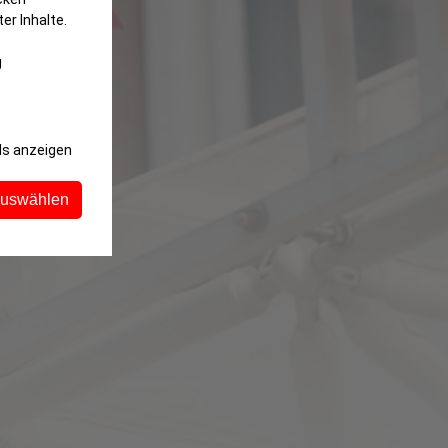
er Inhalte.
g
ls anzeigen
auswählen