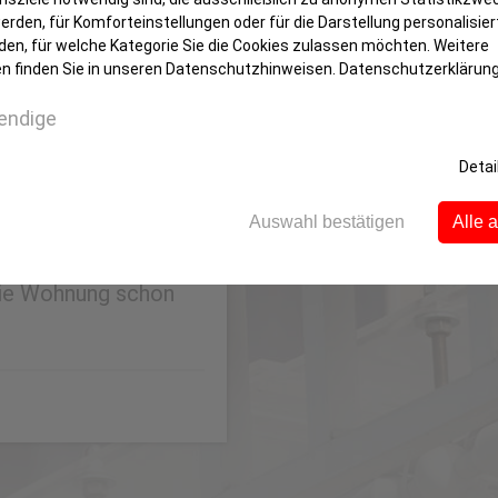
rden, für Komforteinstellungen oder für die Darstellung personalisiert
den, für welche Kategorie Sie die Cookies zulassen möchten. Weitere
n finden Sie in unseren Datenschutzhinweisen.
Datenschutzerklärun
haben Nach dem Ende
endige
ngend die Schlüssel
Detai
en. Das dürfte auch
r wieder kommt es
Auswahl bestätigen
Alle 
reitigkeiten. So
 die Wohnung schon