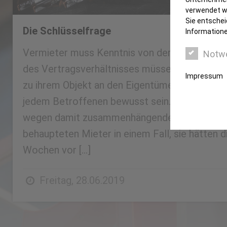
verwendet we
Sie entschei
Die Schlüsselfrage
Informatione
Vermieter muss Kenntnis von der Rückgabe 
Notw
des Vertragsverhältnisses müssen Mieter zwi
Impressum
zu ihrem Objekt an den Eigentümer zurückgeb
jedem Betroffenen bewusst sein. Doch imme
wegen damit zusammenhängender Details zu St
behaupteten Mieter in einem Fall, sie hätten
Wochen vor […]
Freitag, 28.06.2019