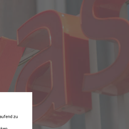
laufend zu
cken