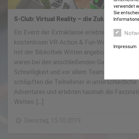
verwendet we
Sie entschei
S-Club: Virtual Reality – die Zukunft beginnt 
Informatione
Ein Event der Extraklasse erlebten einige S-C
Notw
kostenlosen VR-Action & Fun-Workshop, der
Impressum
mit der Bibliothek Witten angeboten wurde. I
waren bei den anschließenden Games Geschick
Schnelligkeit und vor allem Teamgeist gefragt
schlüpften die Teilnehmer in unterschiedliche
Adventures und erlebten hautnah die Faszinati
Welten. […]
Dienstag, 15.10.2019