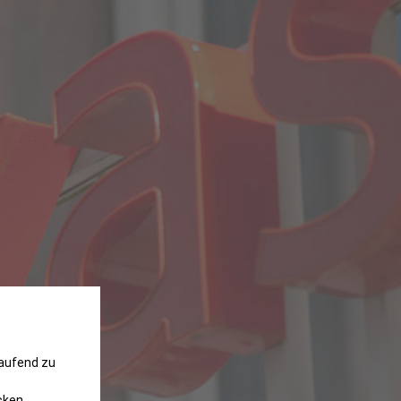
laufend zu
cken