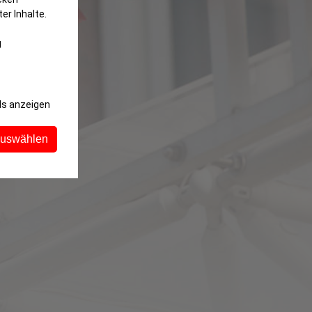
er Inhalte.
g
ls anzeigen
auswählen