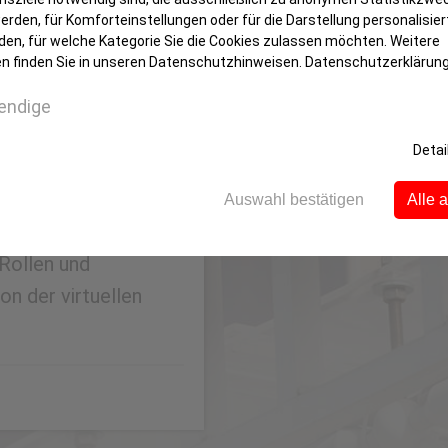
rden, für Komforteinstellungen oder für die Darstellung personalisiert
den, für welche Kategorie Sie die Cookies zulassen möchten. Weitere
jetzt!
n finden Sie in unseren Datenschutzhinweisen.
Datenschutzerklärun
lubber beim
endige
 in Zusammenarbeit
Detai
m virtuellen Playroom
lichkeit,
Auswahl bestätigen
Alle 
. Drei Stunden lang
 Rollen und
on der virtuellen