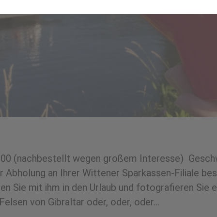
00 (nachbestellt wegen großem Interesse) Gesch
 Abholung an Ihrer Wittener Sparkassen-Filiale best
en Sie mit ihm in den Urlaub und fotografieren Sie 
Felsen von Gibraltar oder, oder, oder…