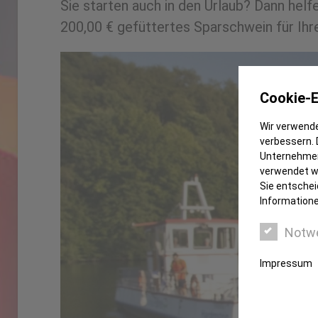
Sie starten auch in den Urlaub? Dann helf
200,00 € gefüttertes Sparschwein für Ihr
Cookie-E
Wir verwende
verbessern. 
Unternehmen
verwendet we
Sie entschei
Informatione
Notw
Impressum