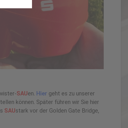
wister-
SAU
en.
Hier
geht es zu unserer
ellen können. Später führen wir Sie hier
es
SAU
stark vor der Golden Gate Bridge,