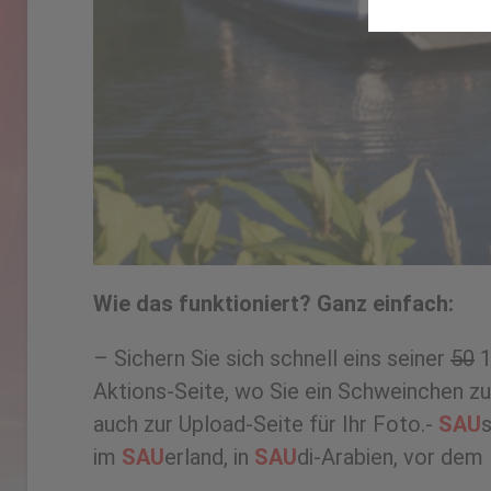
Wie das funktioniert? Ganz einfach:
– Sichern Sie sich schnell eins seiner
50
1
Aktions-Seite, wo Sie ein Schweinchen zur
auch zur Upload-Seite für Ihr Foto.-
SAU
s
im
SAU
erland, in
SAU
di-Arabien, vor dem 