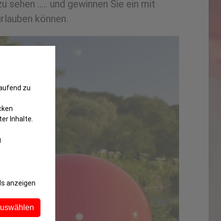
zu sehen ….. und gewinnen Sie ein mit
urlauben können.
laufend zu
cken
er Inhalte.
g
ls anzeigen
auswählen