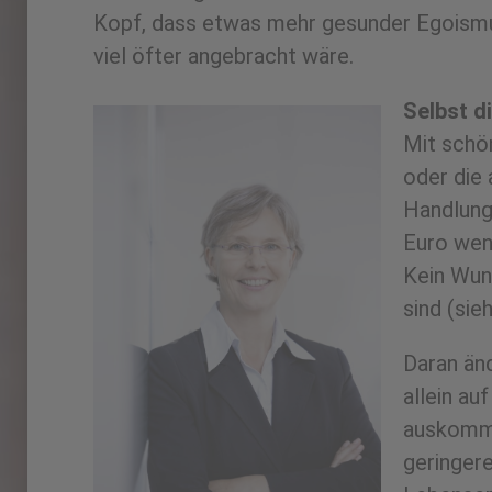
Kopf, dass etwas mehr gesunder Egoism
viel öfter angebracht wäre.
Selbst di
Mit schö
oder die 
Handlung
Euro wen
Kein Wund
sind (sie
Daran änd
allein au
auskomme
geringere