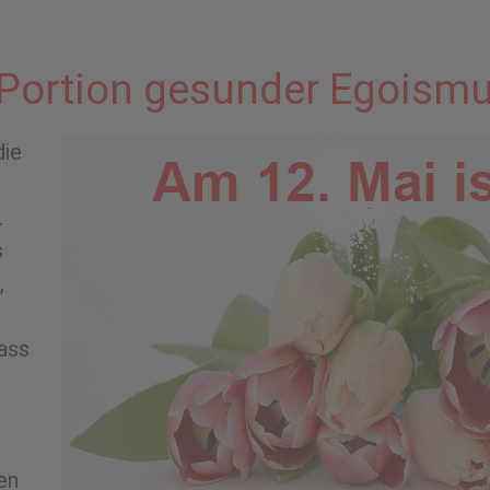
 Portion gesunder Egoism
die
.
s
,
ass
en