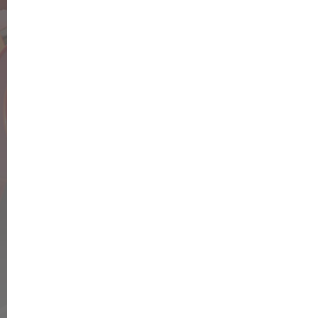
Dass Deutschland ein Land der Erben ist, hat sich
längst herumgesprochen. Vermögenswerte von
ungeheuren Ausmaßen gehen in den kommenden
Jahren von einer Generation auf die andere über. Den
finanziell gesehen größten Brocken solcher
Erbschaften stellen häufig Häuser oder Wohnungen
dar, denn unter einer sechsstelligen Summe ist in
weiten Teilen der Bundesrepublik kaum eine
Immobilie mehr […]
Donnerstag, 10.10.2019
© 2026 Sparkasse Witten
Home
Impressum