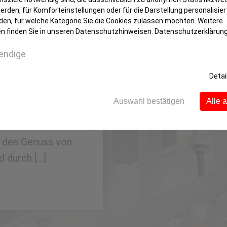
rden, für Komforteinstellungen oder für die Darstellung personalisiert
den, für welche Kategorie Sie die Cookies zulassen möchten. Weitere
n finden Sie in unseren Datenschutzhinweisen.
Datenschutzerklärun
gkeit und
endige
gsgesetz II in Kraft.
Detai
gibt es nun fünf
Auswahl bestätigen
Alle 
tufen.
 Millionen Menschen,
n den Genuss von
d durch […]