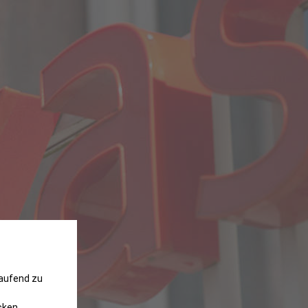
laufend zu
cken