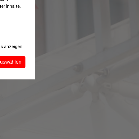
er Inhalte.
g
ls anzeigen
auswählen